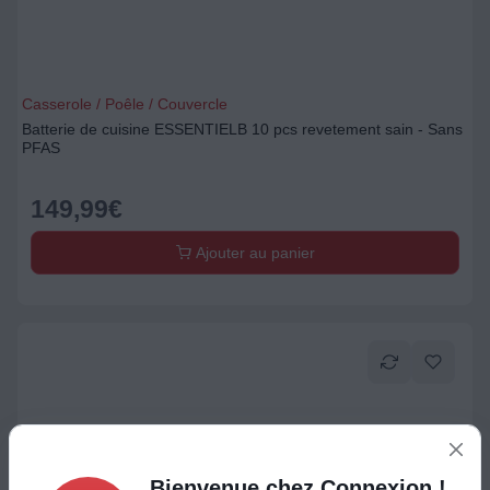
Casserole / Poêle / Couvercle
Batterie de cuisine ESSENTIELB 10 pcs revetement sain - Sans
PFAS
149,99
€
Ajouter au panier
Bienvenue chez Connexion !