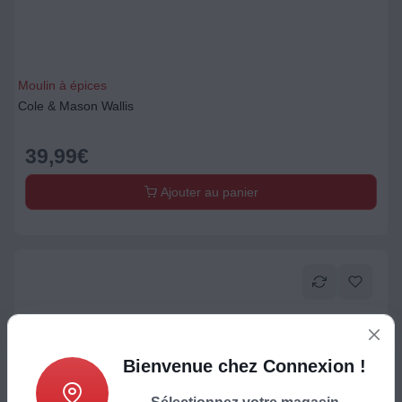
Moulin à épices
Cole & Mason Wallis
39,99
€
Ajouter au panier
Bienvenue chez Connexion !