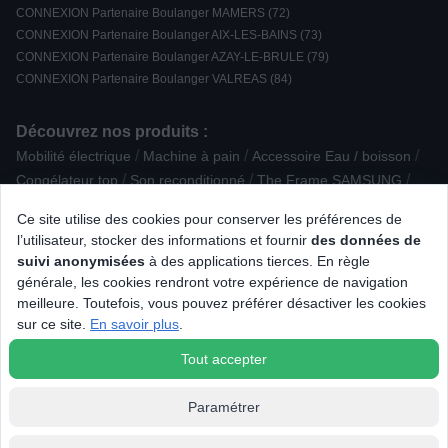
CONNEXION Partenaire Boulanger MAMERS (72)
CONNEXION Partenaire Boulanger AIX-LES-BAINS (73)
CONNEXION Partenaire Boulanger AZAY-LE-BRULE (79)
CONNEXION Partenaire Boulanger VALREAS (84)
Découvrez nos produits :
/
/
/
Mobilité électrique
Machine à pain
Accessoire Eau / boisson
/
/
/
Congélateur top
Son reconditionné
The Frame SAMSUNG
/
/
Enceinte Bibliothèque
Platine vinyle
Climatiseur, rafraîchisseur
Ce site utilise des cookies pour conserver les préférences de
/
/
/
/
Mixeur
Aspirateur balai
Accessoire caméra
Barbecue à gaz
l’utilisateur, stocker des informations et fournir
des données de
/
/
/
/
Hotte Décorative
Unité centrale
Accessoire Robot ménager
suivi anonymisées
à des applications tierces. En règle
/
/
/
Cadre photo numérique
Piano de cuisson gaz
Pâtisserie
générale, les cookies rendront votre expérience de navigation
/
/
Balance de cuisine
Accessoire lavage
meilleure. Toutefois, vous pouvez préférer désactiver les cookies
/
/
Aspirateur traîneau avec sac
Thérapie
sur ce site.
En savoir plus
.
Tondeuse barbe, nez et oreilles
Tout accepter
Paramétrer