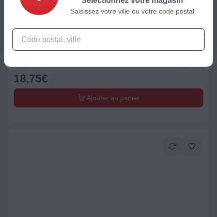
Sélectionnez votre magasin
Saisissez votre ville ou votre code postal
Moulin à épices
Moulin à poivre ou sel COLE & MASON sel et poivre Kenton
Romarin
18,75
€
Ajouter au panier