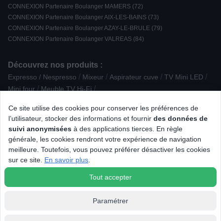
CONNEXION Partenaire Boulanger MAMERS (72)
CONNEXION Partenaire Boulanger AIX-LES-BAINS (73)
CONNEXION Partenaire Boulanger AZAY-LE-BRULE (79)
CONNEXION Partenaire Boulanger VALREAS (84)
Découvrez nos produits :
/
/
/
/
Expresso / Nespresso
Mixeur
Aspirateur cuve
TV Mini LED
/
/
Mini four
Meuble TV Hi-Fi
/
Casque sans fil et ANC Intra-auriculaire
Ce site utilise des cookies pour conserver les préférences de
/
/
Casque sans fil intra-auriculaire
Aspirateur robot
l’utilisateur, stocker des informations et fournir
des données de
/
/
/
/
Machine à bière
Divers
Animalerie
Carafe filtrante
suivi anonymisées
à des applications tierces. En règle
/
/
Papier photo
Casque sans fil et ANC Arceau
générale, les cookies rendront votre expérience de navigation
/
/
/
Casque de réalité virtuelle
Onduleur
Congélateur armoire
meilleure. Toutefois, vous pouvez préférer désactiver les cookies
/
/
/
/
/
Yaourtière / fromagère
GSM
Centrifugeuse
Thérapie
IMac
sur ce site.
En savoir plus
.
Accessoire Robot ménager
Tout accepter
Paramétrer