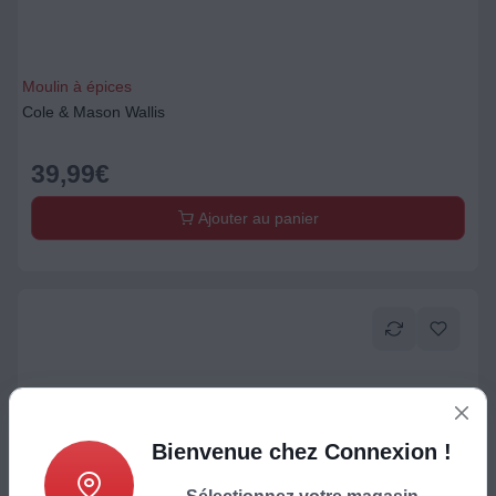
Moulin à épices
Cole & Mason Wallis
39,99
€
Ajouter au panier
Bienvenue chez Connexion !