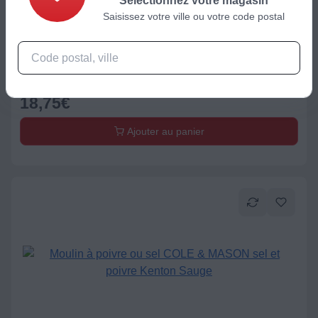
Sélectionnez votre magasin
Saisissez votre ville ou votre code postal
Moulin à épices
Moulin à poivre ou sel COLE & MASON sel et poivre Kenton
Romarin
18,75
€
Ajouter au panier