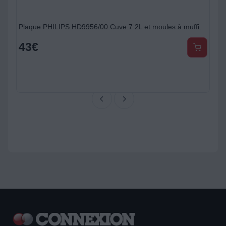
orizontal pour Airfryers XL
Plaque PHILIPS HD9956/00 Cuve 7.2L et moules à muffin pour Airfryers XXL+
43
€