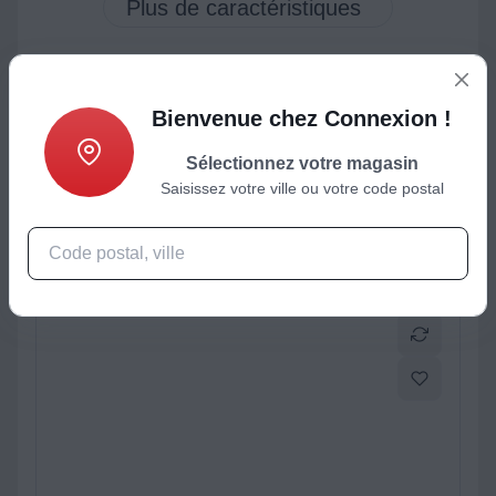
Bienvenue chez Connexion !
ctéristiques
Produits complémentaires
Sélectionnez votre magasin
Saisissez votre ville ou votre code postal