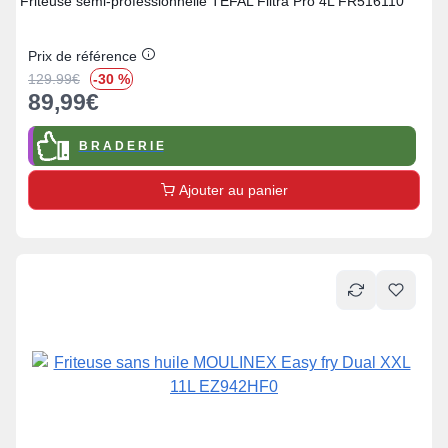
Friteuse semi-professionnelle TEFAL Filtra Pro 4L FR516110
Prix de référence
129.99
€
-30 %
89,99
€
B R A D E R I E
Ajouter au panier