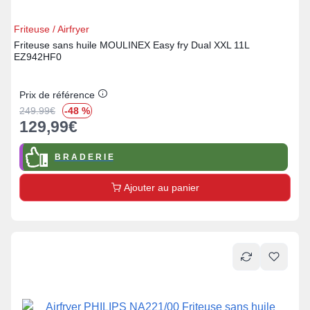
Friteuse / Airfryer
Friteuse sans huile MOULINEX Easy fry Dual XXL 11L
EZ942HF0
Prix de référence
249.99
€
-48 %
129,99
€
B R A D E R I E
Ajouter au panier