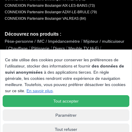
CONNEXION Partenaire Boulanger AIX-LES-BAINS (73)
CONNEXION Partenaire Boulanger AZAY-LE-BRULE (79)
CONNEXION Partenaire Boulanger VALREAS (84)
Découvrez nos produits :
/
Pèse-personne / IMC / Impédancemètre
Mijoteur / multicuiseur
/
/
/
/
/
Chauffage
Pâtisserie
Divers
Meuble TV Hi-Fi
/
/
Plaque de cuisson aspirante
Multiprise parafoudre
Ce site utilise des cookies pour conserver les préférences de
/
/
/
/
Haut-parleur
Imprimante laser
Mixeur
Onduleur
l’utilisateur, stocker des informations et fournir
des données de
/
/
Plaque de cuisson vitrocéramique / électrique
Glacière
suivi anonymisées
à des applications tierces. En règle
/
/
Cuiseur à riz / œufs
Alimentation bébé
Enceinte Wi-Fi / Airplay
générale, les cookies rendront votre expérience de navigation
/
/
Raclette / pierre à griller / grill / crêpière
Bracelet pour montre
meilleure. Toutefois, vous pouvez préférer désactiver les cookies
/
/
/
Mobilité électrique
Enceinte centrale
sur ce site.
En savoir plus
.
Téléphone avec répondeur
Tout accepter
Paramétrer
Tout refuser
© 2026 Tous droits réservés Connexion.fr