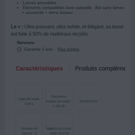
Lames amovibles
Eléments compatibles lave-vaisselle : Bol sans lames
+ couvercle + verre doseur
Le + :
Ultra puissant, ultra solide, et élégant, sa tasse
est faite à 50% de matériaux recylés
Services
Garantie 2 ans -
Plus d'infos
Caractéristiques
Produits complémenta
Puissance
Capacité totale :
moteur (en watt) :
18.000 tr/mn
0,90 L
1.200 W
Nombre de
Matière du corps
vitesse : 1
: Acier brossé