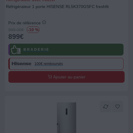
Réfrigérateur 1 porte HISENSE RL5K370GSFC freshfit
Prix de référence
999.00
€
-10 %
899
€
B R A D E R I E
100€ remboursés
Ajouter au panier