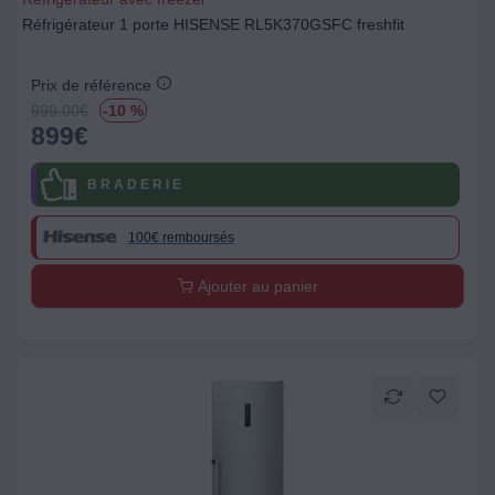
Réfrigérateur 1 porte HISENSE RL5K370GSFC freshfit
Prix de référence
999.00
€
-10 %
899
€
B R A D E R I E
100€ remboursés
Ajouter au panier