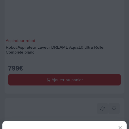
Aspirateur robot
Robot Aspirateur Laveur DREAME Aqua10 Ultra Roller
Complete blanc
799
€
Ajouter au panier