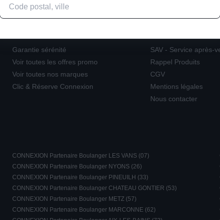
Actualités
Informations
Garantie sérénité
SAV - Service après-v
Voir toutes les offres promo
Rappel Produits
Voir toutes nos marques
CGV
Clic & Réserve Connexion
Mentions légales
Nous contacter
CONNEXION Partenaire Boulanger LES VANS (07)
CONNEXION Partenaire Boulanger NYONS (26)
CONNEXION Partenaire Boulanger PINEUILH (33)
CONNEXION Partenaire Boulanger CHATEAU GONTIER (53)
CONNEXION Partenaire Boulanger METZ (57)
CONNEXION Partenaire Boulanger MARCONNE (62)