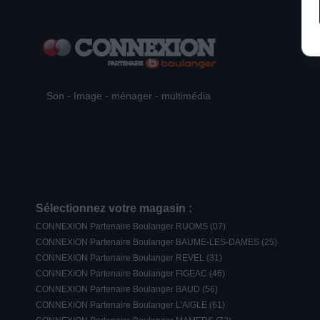
Son - Image - ménager - multimédia
Sélectionnez votre magasin :
CONNEXION Partenaire Boulanger RUOMS (07)
CONNEXION Partenaire Boulanger BAUME-LES-DAMES (25)
CONNEXION Partenaire Boulanger REVEL (31)
CONNEXION Partenaire Boulanger FIGEAC (46)
CONNEXION Partenaire Boulanger BAUD (56)
CONNEXION Partenaire Boulanger L'AIGLE (61)