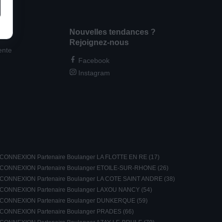
Nouvelles tendances ?
Rejoignez-nous
ente
Facebook
Instagram
CONNEXION Partenaire Boulanger LA FLOTTE EN RE (17)
CONNEXION Partenaire Boulanger ETOILE-SUR-RHONE (26)
CONNEXION Partenaire Boulanger LA COTE SAINT ANDRE (38)
CONNEXION Partenaire Boulanger LAXOU NANCY (54)
CONNEXION Partenaire Boulanger DUNKERQUE (59)
CONNEXION Partenaire Boulanger PRADES (66)