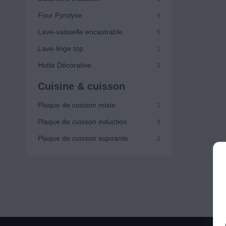
Four Pyrolyse
5
Lave-vaisselle encastrable
5
Lave-linge top
1
Hotte Décorative
3
Cuisine & cuisson
Plaque de cuisson mixte
1
Plaque de cuisson induction
3
Plaque de cuisson aspirante
2