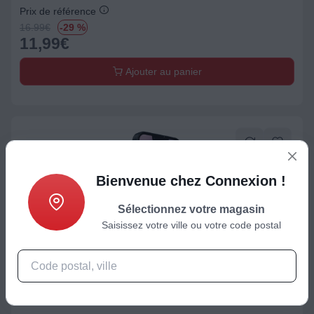
Prix de référence
16.99
€
-29 %
11,99
€
Ajouter au panier
Bienvenue chez Connexion !
Sélectionnez votre magasin
Saisissez votre ville ou votre code postal
Housse / Coque / Protection d'écran
ADEQWAT iPhone 13/13 Pro /14/16e verre tremp