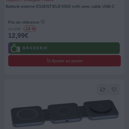
Batterie externe ESSENTIELB 5000 mAh avec cable USB-C
Prix de référence
14.99
€
-13 %
12,99
€
B R A D E R I E
Ajouter au panier