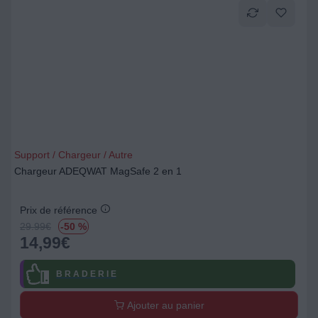
Support / Chargeur / Autre
Chargeur ADEQWAT MagSafe 2 en 1
Prix de référence
29.99
€
-50 %
14,99
€
B R A D E R I E
Ajouter au panier