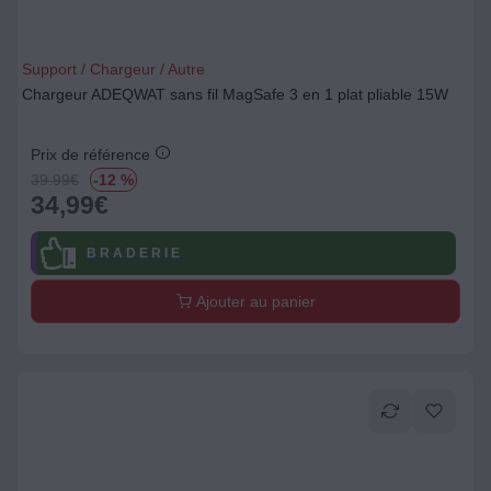
Support / Chargeur / Autre
Chargeur ADEQWAT sans fil MagSafe 3 en 1 plat pliable 15W
Prix de référence
39.99
€
-12 %
34,99
€
B R A D E R I E
Ajouter au panier