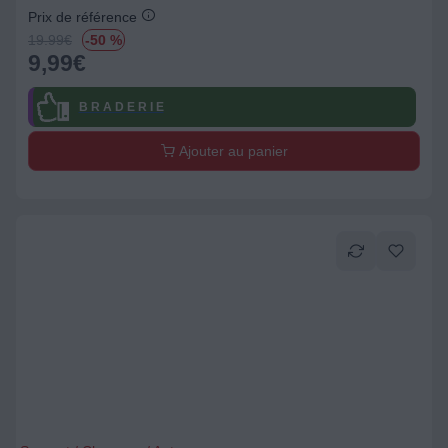
Prix de référence
19.99
€
-50 %
9,99
€
B R A D E R I E
Ajouter au panier