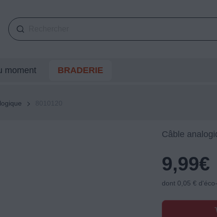
du moment
BRADERIE
logique
8010120
Câble analogi
9,99
€
dont 0,05 € d'éco