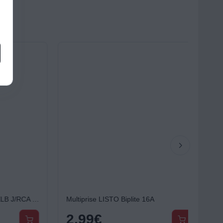
Câble Jack/RCA ESSENTIELB J/RCA - 3m - ecp
Multiprise LISTO Biplite 16A
2,99
€