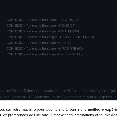
CONNEXION Partenaire Boulanger LES VANS (07)
CONNEXION Partenaire Boulanger NYONS (26)
CONNEXION Partenaire Boulanger PINEUILH (33)
CONNEXION Partenaire Boulanger CHATEAU GONTIER (53)
CONNEXION Partenaire Boulanger METZ (57)
CONNEXION Partenaire Boulanger MARCONNE (62)
CONNEXION Partenaire Boulanger AIX-LES-BAINS (73)
/
/
ondue / Wok / Tajine
Accessoire photo
Raclette / pierre à griller / gril
/
/
/
/
 ligne
Lecteur CD
Webcam / Micro
Connectique audio
Aspirateur
/
/
/
/
ce bébé
TV LED 8K
Soin visage
Casque de réalité virtuelle
Cave à 
lacés sur votre machine pour aider le site à fournir une
meilleure expér
 les préférences de l’utilisateur, stocker des informations et fournir
de