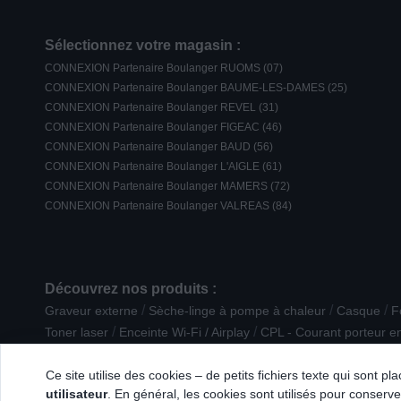
Sélectionnez votre magasin :
CONNEXION Partenaire Boulanger RUOMS (07)
CONNEXION Partenaire Boulanger BAUME-LES-DAMES (25)
CONNEXION Partenaire Boulanger REVEL (31)
CONNEXION Partenaire Boulanger FIGEAC (46)
CONNEXION Partenaire Boulanger BAUD (56)
CONNEXION Partenaire Boulanger L'AIGLE (61)
CONNEXION Partenaire Boulanger MAMERS (72)
CONNEXION Partenaire Boulanger VALREAS (84)
Découvrez nos produits :
/
/
/
Graveur externe
Sèche-linge à pompe à chaleur
Casque
F
/
/
Toner laser
Enceinte Wi-Fi / Airplay
CPL - Courant porteur en
/
/
/
TV OLED
Lecteur Blu-ray
Grille-viande
Ecoute / Surveillan
Ce site utilise des cookies – de petits fichiers texte qui sont p
utilisateur
. En général, les cookies sont utilisés pour conserver