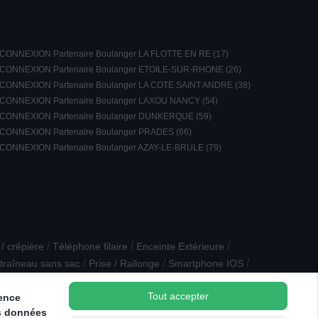
CONNEXION Partenaire Boulanger LA FLOTTE EN RE (17)
CONNEXION Partenaire Boulanger ETOILE-SUR-RHONE (26)
CONNEXION Partenaire Boulanger LA COTE SAINT ANDRE (38)
CONNEXION Partenaire Boulanger LAXOU NANCY (54)
CONNEXION Partenaire Boulanger DUNKERQUE (59)
CONNEXION Partenaire Boulanger PRADES (66)
CONNEXION Partenaire Boulanger AZAY-LE-BRULE (79)
/
/
/
l / crêpière
Téléphone filaire
Enceinte Extérieure
/
/
/
 traîneau sans sac
Prise / Rallonge
Smartphone IOS
vin multifonction
Tout accepter
ience
s données