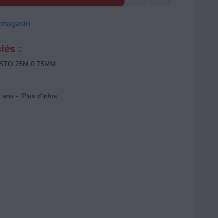
n magasin
lés :
ISTO 25M 0.75MM
 ans -
Plus d'infos