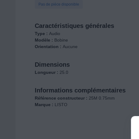
Pas de pièce disponible
Caractéristiques générales
Type :
Audio
Modèle :
Bobine
Orientation :
Aucune
Dimensions
Longueur :
25.0
Informations complémentaires
Référence constructeur :
25M 0.75mm
Marque :
LISTO