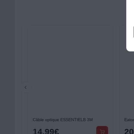
Câble optique ESSENTIELB 3M
Eaton Pr
14,99
€
20,