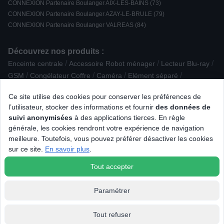
CONNEXION Partenaire Boulanger AIX-LES-BAINS (73)
CONNEXION Partenaire Boulanger AZAY-LE-BRULE (79)
CONNEXION Partenaire Boulanger VALREAS (84)
Découvrez nos produits :
/
/
/
Enceinte centrale
Accessoire Robot ménager
Lecteur Blu-ray
/
/
/
/
GSM
Congélateur Coffre
Caméra
Elément séparé
/
/
Webcam / Micro
Tondeuse à cheveux
Ce site utilise des cookies pour conserver les préférences de
/
/
Accessoire Petit déjeuner
Téléphone sans fil
l’utilisateur, stocker des informations et fournir
des données de
/
/
Tondeuse barbe, nez et oreilles
Lave-vaisselle posable
suivi anonymisées
à des applications tierces. En règle
/
/
/
/
Réfrigérateur Américain
TV LED
Micro Chaîne
Mixeur
générale, les cookies rendront votre expérience de navigation
/
/
MacBook
Imprimante multifonction jet d'encre
meilleure. Toutefois, vous pouvez préférer désactiver les cookies
/
/
/
Ensemble clavier souris
Robot cuiseur
Talkie Walkie
sur ce site.
En savoir plus
.
/
/
Multiprise parafoudre
Télécommande
Accessoire caméra
Tout accepter
Paramétrer
Tout refuser
© 2026 Tous droits réservés Connexion.fr