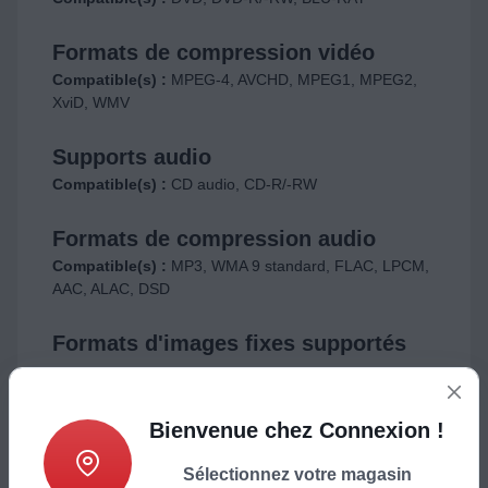
Formats de compression vidéo
Compatible(s) :
MPEG-4, AVCHD, MPEG1, MPEG2,
XviD, WMV
Supports audio
Compatible(s) :
CD audio, CD-R/-RW
Formats de compression audio
Compatible(s) :
MP3, WMA 9 standard, FLAC, LPCM,
AAC, ALAC, DSD
Formats d'images fixes supportés
en lecture
Compatible(s) :
JPEG, GIF, MPO, PNG
Bienvenue chez Connexion !
Caractéristiques audio
Sélectionnez votre magasin
DTS :
Oui