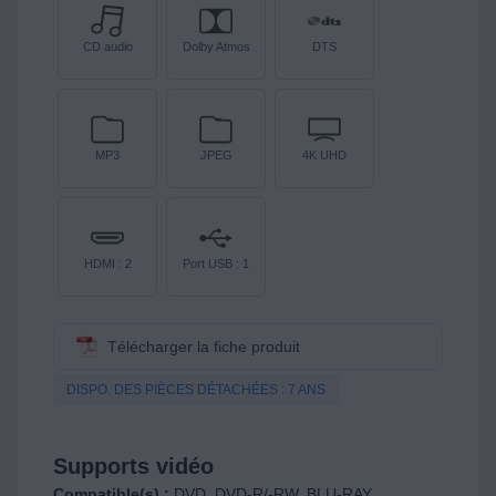
CD audio
Dolby Atmos
DTS
MP3
JPEG
4K UHD
HDMI : 2
Port USB : 1
Télécharger la fiche produit
DISPO. DES PIÈCES DÉTACHÉES : 7 ANS
Supports vidéo
Compatible(s) :
DVD, DVD-R/-RW, BLU-RAY