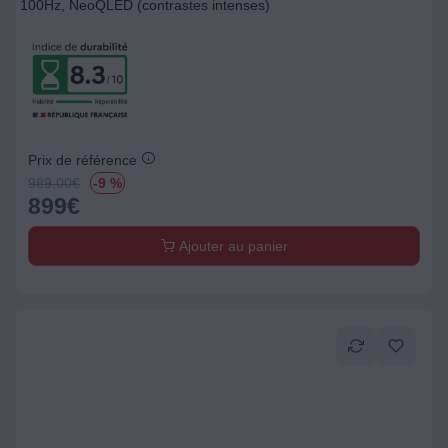
100Hz, NeoQLED (contrastes intenses)
Prix de référence
989.00
€
-9 %
899
€
Ajouter au panier