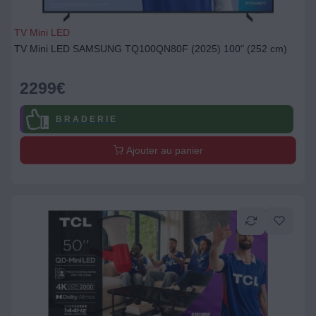
TV Mini LED
TV Mini LED SAMSUNG TQ100QN80F (2025) 100" (252 cm)
2299
€
B R A D E R I E
Ajouter au panier