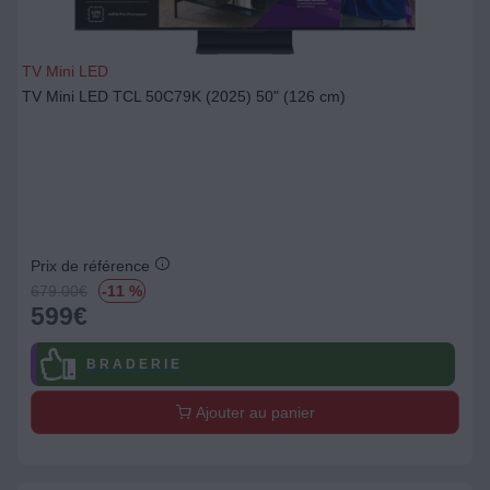
TV Mini LED
TV Mini LED TCL 50C79K (2025) 50" (126 cm)
Prix de référence
679.00
€
-11 %
599
€
B R A D E R I E
Ajouter au panier