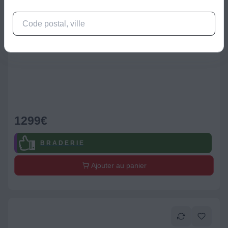
TV Mini LED
TV Mini LED TCL 65C79L (2026) 65" (164 cm)
1299
€
B R A D E R I E
Ajouter au panier