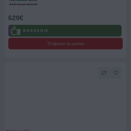
629
€
B R A D E R I E
Ajouter au panier