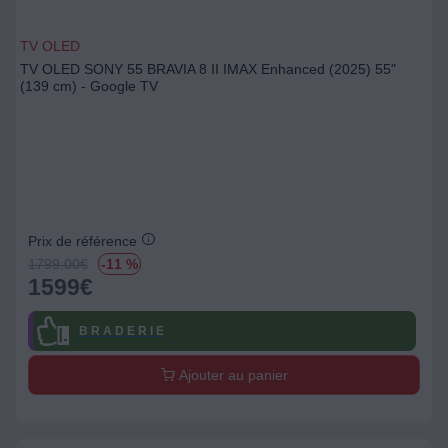
TV OLED
TV OLED SONY 55 BRAVIA 8 II IMAX Enhanced (2025) 55"
(139 cm) - Google TV
Prix de référence
1799.00
€
-11 %
1599
€
B R A D E R I E
Ajouter au panier