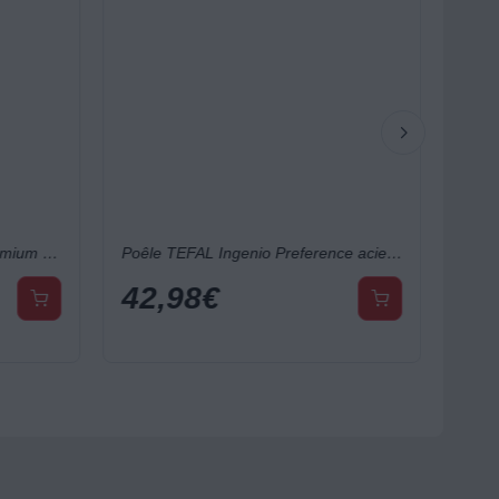
Sauteuse TEFAL Unlimited Premium diam24cm
Poêle TEFAL Ingenio Preference acier inoxydable 28cm L9720602
42,98
€