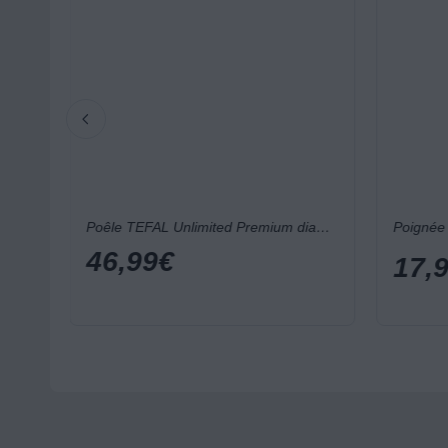
Poêle TEFAL Unlimited Premium diam30cm G2560702
Poêle TEFAL Unlimited Premium diam24cm G2560402
Poignée 
46,99
€
17,