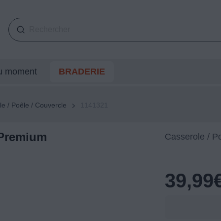
du moment
BRADERIE
e / Poêle / Couvercle
1141321
 Premium
Casserole / P
39,99