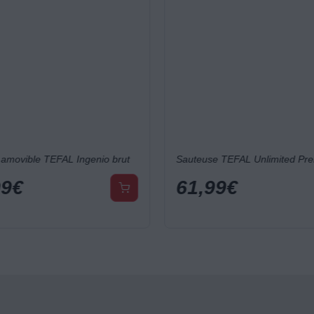
amovible TEFAL Ingenio brut
99
€
61,99
€