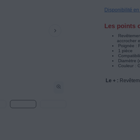
Disponibilité e
Les points c
Revêtement 
accrocher e
Poignée : 
1 pièce
Compatibili
Diamètre (
Couleur : G
Le + :
Revêtemen