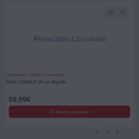
Casserole / Poêle / Couvercle
Poêle COOKUT 26 cm Mytrille
59,99
€
Ajouter au panier
1
2
3