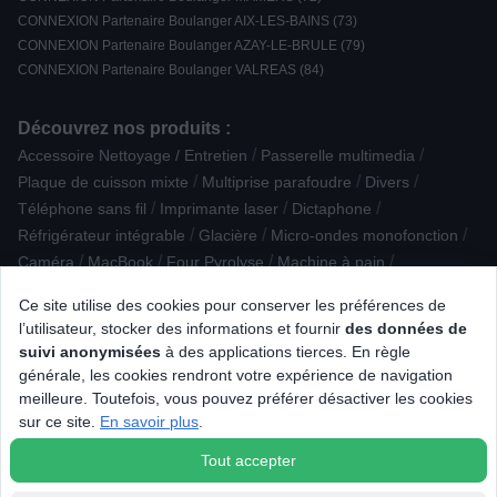
CONNEXION Partenaire Boulanger AIX-LES-BAINS (73)
CONNEXION Partenaire Boulanger AZAY-LE-BRULE (79)
CONNEXION Partenaire Boulanger VALREAS (84)
Découvrez nos produits :
/
/
Accessoire Nettoyage / Entretien
Passerelle multimedia
/
/
/
Plaque de cuisson mixte
Multiprise parafoudre
Divers
/
/
/
Téléphone sans fil
Imprimante laser
Dictaphone
/
/
/
Réfrigérateur intégrable
Glacière
Micro-ondes monofonction
/
/
/
/
Caméra
MacBook
Four Pyrolyse
Machine à pain
/
/
Cuisinière gaz
Pèse-personne / IMC / Impédancemètre
Ce site utilise des cookies pour conserver les préférences de
/
/
Sorbetière / machine à granité
Nettoyeur
l’utilisateur, stocker des informations et fournir
des données de
/
/
/
Accessoire téléphonie
Clé USB
Aide médicale
suivi anonymisées
à des applications tierces. En règle
/
/
/
Connectique audio
Humidificateur
Mixeur
générale, les cookies rendront votre expérience de navigation
/
/
Casque filaire Arceau
Alimentation & connectique
meilleure. Toutefois, vous pouvez préférer désactiver les cookies
/
/
Yaourtière / fromagère
Casque sans fil et ANC Intra-auriculaire
sur ce site.
En savoir plus
.
Table à repasser
Tout accepter