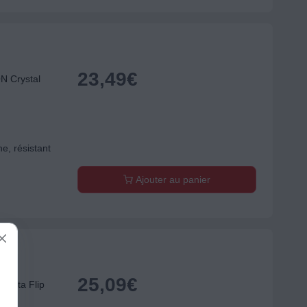
23,49
€
N Crystal
e, résistant
Ajouter au panier
25,09
€
verta Flip