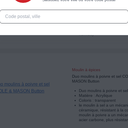
Moulin à sel
Matière : Acrylique
Coloris : transparent
Avec réglage de la mouture
molette sur le haut du mou
pour le poivre et le sel (pas
humide)
Moulin à épices
Duo moulins à poivre et sel C
MASON Button
Duo moulins à poivre et sel
Matière : Acrylique
Coloris : transparent
le moulin à sel a un méca
céramique, résistant à la c
moulin à poivre a un méca
acier carbone, plus résista