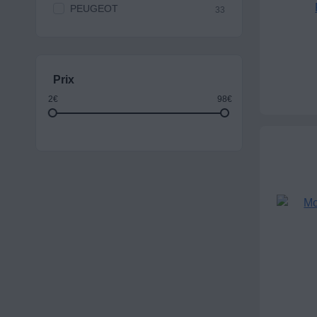
PEUGEOT
33
Prix
2€
98€