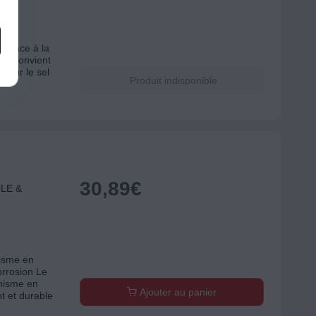
 grâce à la
lin Convient
 pour le sel
Produit indisponible
30,89
€
OLE &
nisme en
orrosion Le
nisme en
Ajouter au panier
nt et durable