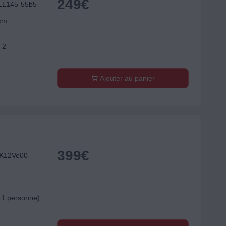
249
€
RLL145-55b5
 cm
 2
Ajouter au panier
399
€
TK12Ve00
r 1 personne)