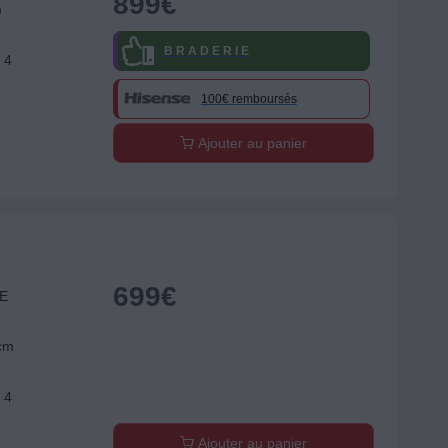
899
€
m
B R A D E R I E
 4
100€ remboursés
Ajouter au panier
699
€
JE
 cm
 4
Ajouter au panier