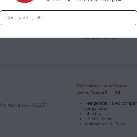
Réfrigérateur 1 porte ESSENT
ERLV185-60hib2
LxHxP : 59.5 x 185.5 x 65.
Silencieux (36dB)
Volume total : 370 L
Frigo de : 370 L (idéal pour
personnes et +)
Réfrigérateur avec freezer
Amica Retro AR1112N
Réfrigérateur avec compar
congélateur
table top
largeur : 55 cm
profondeur : 61.5 cm