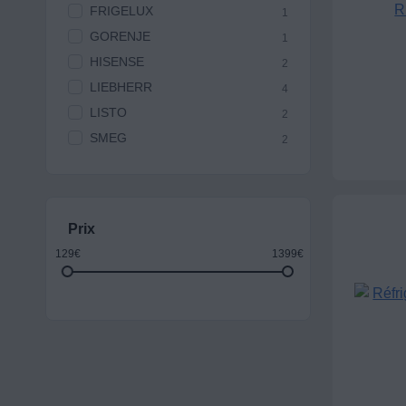
FRIGELUX
1
GORENJE
1
HISENSE
2
LIEBHERR
4
LISTO
2
SMEG
2
Prix
129€
1399€