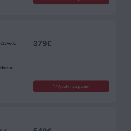
379
€
TK12Ve01
élateur
Ajouter au panier