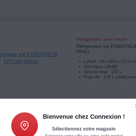
Réfrigérateur avec freezer
Réfrigérateur top ESSENTIEL
55hib1
LxHxP : 56 x 84.5 x 57.5 c
Silencieux (39dB)
Volume total : 133 L
Frigo de : 133 L (idéal pou
Bienvenue chez Connexion !
Sélectionnez votre magasin
Réfrigérateur avec freezer
Saisissez votre ville ou votre code postal