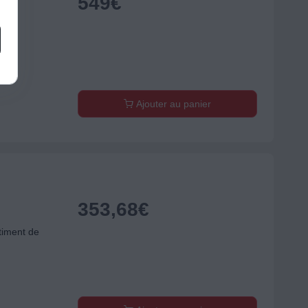
549
€
IELB
1 cm
 4
Ajouter au panier
353,68
€
timent de