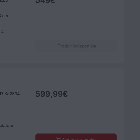
549
€
IELB
6 cm
 4
Produit indisponible
599,99
€
RR Ke2834-
m
élateur
Ajouter au panier