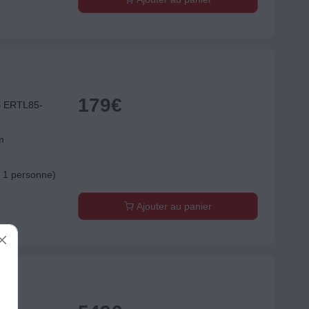
179
€
B ERTL85-
m
r 1 personne)
Ajouter au panier