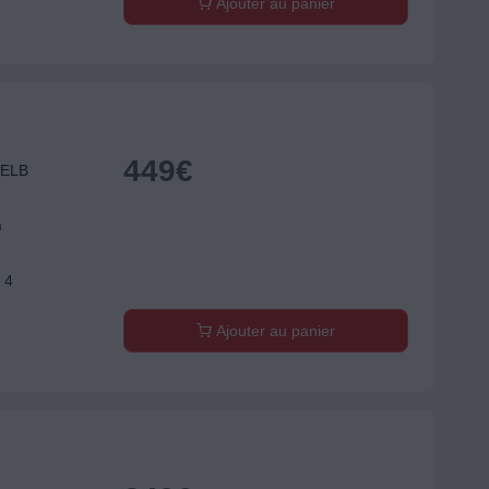
Ajouter au panier
449
€
IELB
m
 4
Ajouter au panier