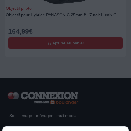
Objectif photo
Objectif pour Hybride PANASONIC 25mm f/1.7 noir Lumix G
164,99
€
Ajouter au panier
Son - Image - ménager - multimédia