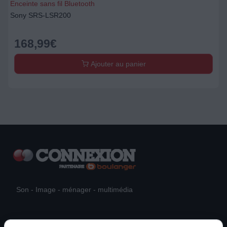
Enceinte sans fil Bluetooth
Sony SRS-LSR200
168,99
€
Ajouter au panier
Son - Image - ménager - multimédia
Actualités