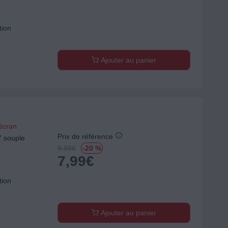
tion
Ajouter au panier
'écran
Prix de référence
 souple
9.99
€
-20 %
7,99
€
tion
Ajouter au panier