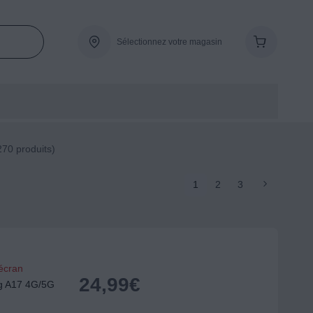
Sélectionnez votre magasin
70 produits)
1
2
3
'écran
24,99
€
 A17 4G/5G