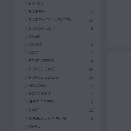
BELKIN
1
BIGBEN
2
BIGBEN CONNECTED
15
BOULANGER
6
CASR
1
CASYX
10
CGV
2
ESSENTIELB
49
FORCE CASE
60
FORCE GLASS
33
GOOGLE
2
ISOTONER
2
JUST GREEN
2
LAUT
12
MADE FOR XIAOMI
8
OPPO
1