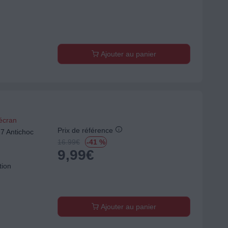
Ajouter au panier
'écran
Prix de référence
 Antichoc
16.99
€
-41 %
9,99
€
tion
Ajouter au panier