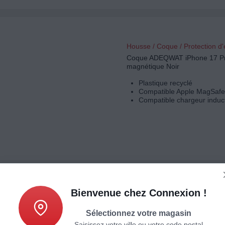
Housse / Coque / Protection d
Coque ADEQWAT iPhone 17 P
magnétique Noir
Plastique recyclé
Compatible Apple MagSafe
Compatible chargeur induc
Bienvenue chez Connexion !
Housse / Coque / Protection d
Coque ADEQWAT iPhone 17 P
Sélectionnez votre magasin
Antichoc Made In Fran
Saisissez votre ville ou votre code postal