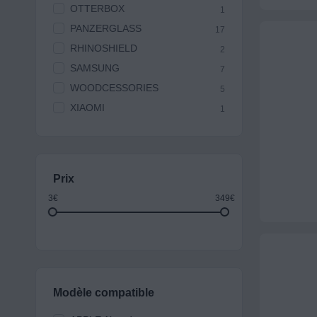
OTTERBOX
1
PANZERGLASS
17
RHINOSHIELD
2
SAMSUNG
7
WOODCESSORIES
5
XIAOMI
1
Prix
3€
349€
Modèle compatible