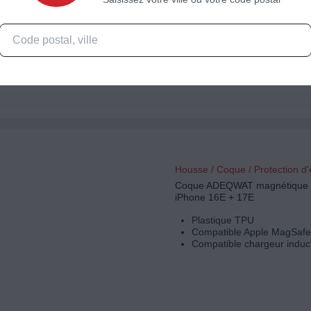
Plastique TPU
Compatible Apple MagSafe
Compatible chargeur induc
Housse / Coque / Protection d
Coque ADEQWAT magnétique s
iPhone 16E + 17E
Plastique TPU
Compatible Apple MagSafe
Compatible chargeur induc