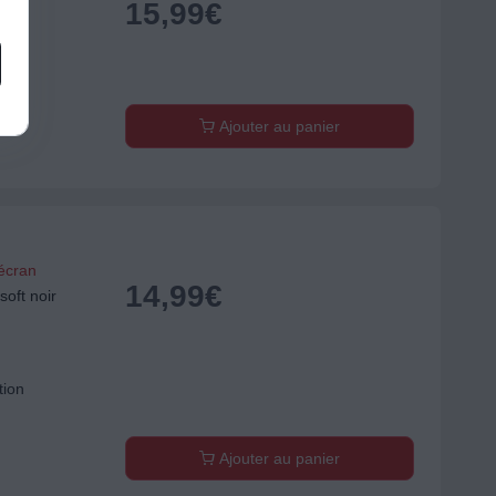
15,99
€
tion
Ajouter au panier
'écran
14,99
€
oft noir
tion
Ajouter au panier