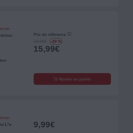
'écran
Prix de référence
tichoc
19.99
€
-20 %
15,99
€
tion
Ajouter au panier
'écran
9,99
€
6e/17e