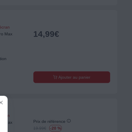
'écran
14,99
€
ro Max
tion
Ajouter au panier
'écran
Prix de référence
ro Max
19.99
€
-20 %