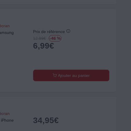
'écran
Prix de référence
Samsung
12.99
€
-46 %
6,99
€
Ajouter au panier
'écran
34,95
€
 iPhone