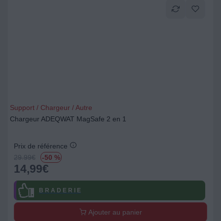
Support / Chargeur / Autre
Chargeur ADEQWAT MagSafe 2 en 1
Prix de référence
29.99
€
-50 %
14,99
€
B R A D E R I E
Ajouter au panier