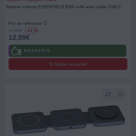
Batterie externe ESSENTIELB 5000 mAh avec cable USB-C
Prix de référence
14.99
€
-13 %
12,99
€
B R A D E R I E
Ajouter au panier