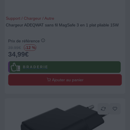
Support / Chargeur / Autre
Chargeur ADEQWAT sans fil MagSafe 3 en 1 plat pliable 15W
Prix de référence
39.99
€
-12 %
34,99
€
B R A D E R I E
Ajouter au panier