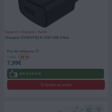
Support / Chargeur / Autre
Chargeur ESSENTIELB 12W USB-A Noir
Prix de référence
9.99
€
-20 %
7,99
€
B R A D E R I E
Ajouter au panier