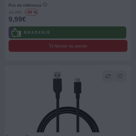
Prix de référence
19.99
€
-50 %
9,99
€
B R A D E R I E
Ajouter au panier