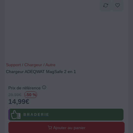
Support / Chargeur / Autre
Chargeur ADEQWAT MagSafe 2 en 1
Prix de référence
29.99
€
-50 %
14,99
€
B R A D E R I E
Ajouter au panier