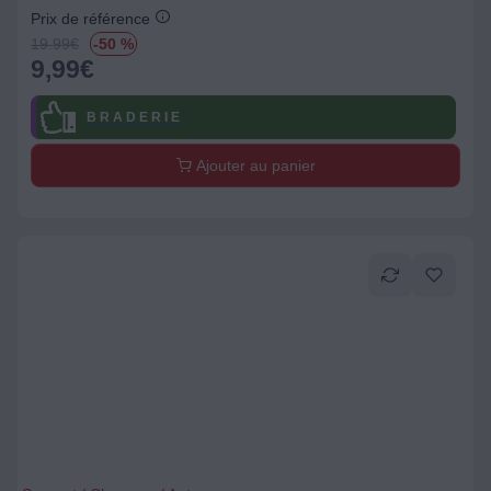
Prix de référence
19.99
€
-50 %
9,99
€
B R A D E R I E
Ajouter au panier