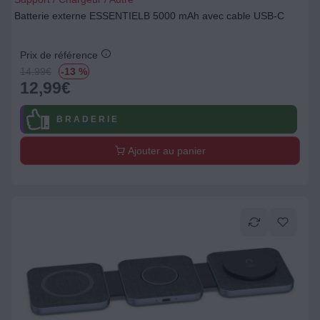
Batterie externe ESSENTIELB 5000 mAh avec cable USB-C
Prix de référence
14.99
€
-13 %
12,99
€
B R A D E R I E
Ajouter au panier