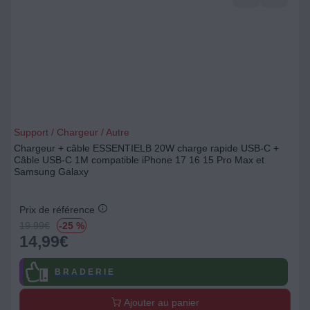
Support / Chargeur / Autre
Chargeur + câble ESSENTIELB 20W charge rapide USB-C +
Câble USB-C 1M compatible iPhone 17 16 15 Pro Max et
Samsung Galaxy
Prix de référence
19.99
€
-25 %
14,99
€
B R A D E R I E
Ajouter au panier