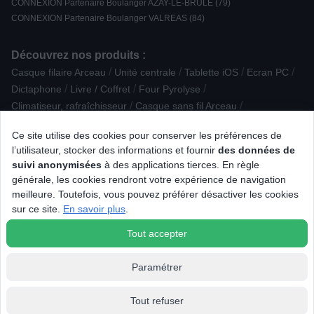
CONNEXION Partenaire Boulanger AZAY-LE-BRULE (79)
CONNEXION Partenaire Boulanger VALREAS (84)
Découvrez nos produits :
/
/
/
/
Casque filaire Arceau
Unité centrale
Tablette iOS
Ecran PC
/
/
/
Dictaphone
Livre / Coffret
Four Pyrolyse
/
/
Climatiseur, rafraîchisseur
Casque sans fil Arceau
/
/
/
CPL - Courant porteur en ligne
Lave-linge top
Hachoir / râpe
Ce site utilise des cookies pour conserver les préférences de
/
/
Clé USB
Animalerie
l’utilisateur, stocker des informations et fournir
des données de
/
/
Accessoire Traitement de l'air - Climatisation
Groupe Filtrant
suivi anonymisées
à des applications tierces. En règle
/
/
Accessoire Bien-être / Santé / Beauté
Accessoire pour Drone
générale, les cookies rendront votre expérience de navigation
/
/
/
Table à repasser
Extracteur de jus
Mini four
meilleure. Toutefois, vous pouvez préférer désactiver les cookies
/
/
Expresso / Nespresso
Imprimante multifonction laser
sur ce site.
En savoir plus
.
/
/
Four Ecoclean / Hydrolyse
Centre de repassage
Batteur
Tout accepter
Paramétrer
Tout refuser
© 2026 Tous droits réservés Connexion.fr