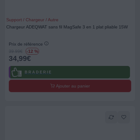
Support / Chargeur / Autre
Chargeur ADEQWAT sans fil MagSafe 3 en 1 plat pliable 15W
Prix de référence
39.99
€
-12 %
34,99
€
B R A D E R I E
Ajouter au panier