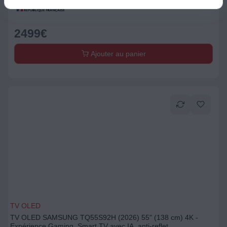
2499
€
Ajouter au panier
TV OLED
TV OLED SAMSUNG TQ55S92H (2026) 55" (138 cm) 4K -
Expérience Gaming, Smart TV avec IA, anti-reflet