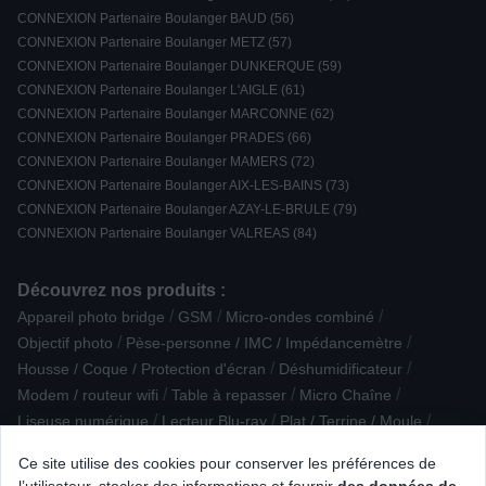
CONNEXION Partenaire Boulanger BAUD (56)
CONNEXION Partenaire Boulanger METZ (57)
CONNEXION Partenaire Boulanger DUNKERQUE (59)
CONNEXION Partenaire Boulanger L'AIGLE (61)
CONNEXION Partenaire Boulanger MARCONNE (62)
CONNEXION Partenaire Boulanger PRADES (66)
CONNEXION Partenaire Boulanger MAMERS (72)
CONNEXION Partenaire Boulanger AIX-LES-BAINS (73)
CONNEXION Partenaire Boulanger AZAY-LE-BRULE (79)
CONNEXION Partenaire Boulanger VALREAS (84)
Découvrez nos produits :
/
/
/
Appareil photo bridge
GSM
Micro-ondes combiné
/
/
Objectif photo
Pèse-personne / IMC / Impédancemètre
/
/
Housse / Coque / Protection d'écran
Déshumidificateur
/
/
/
Modem / routeur wifi
Table à repasser
Micro Chaîne
/
/
/
Liseuse numérique
Lecteur Blu-ray
Plat / Terrine / Moule
/
/
Anti-douleur
Réfrigérateur 2 portes
Accessoire Robot ménager
Ce site utilise des cookies pour conserver les préférences de
/
/
/
Cocotte / Marmite / Tajine
The Frame SAMSUNG