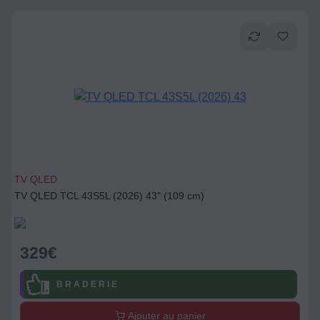
TV QLED
TV QLED TCL 43S5L (2026) 43" (109 cm)
329
€
B R A D E R I E
Ajouter au panier