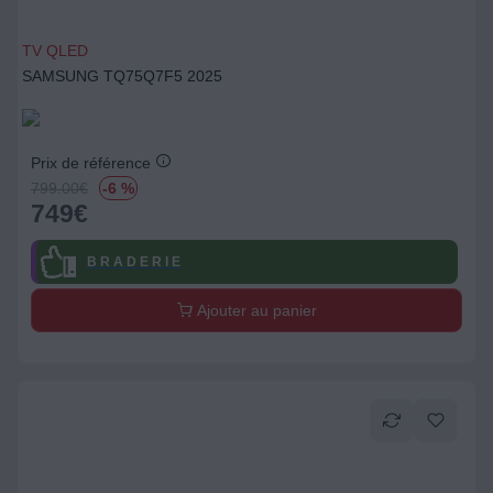
TV QLED
SAMSUNG TQ75Q7F5 2025
Prix de référence
799.00
€
-6 %
749
€
B R A D E R I E
Ajouter au panier