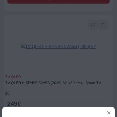
TV QLED
TV QLED HISENSE 32A5S (2026) 32" (80 cm) - Smart TV
249
€
Ajouter au panier