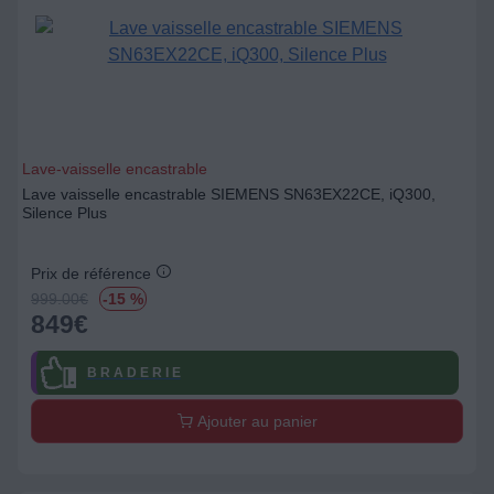
Lave-vaisselle encastrable
Lave vaisselle encastrable SIEMENS SN63EX22CE, iQ300,
Silence Plus
Prix de référence
999.00
€
-15 %
849
€
B R A D E R I E
Ajouter au panier