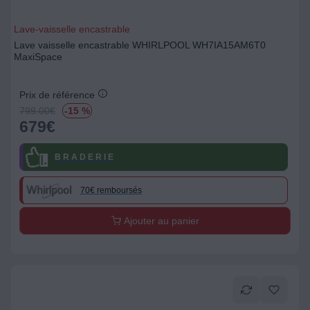
Lave-vaisselle encastrable
Lave vaisselle encastrable WHIRLPOOL WH7IA15AM6T0
MaxiSpace
Prix de référence
799.00
€
-15 %
679
€
B R A D E R I E
70€ remboursés
Ajouter au panier