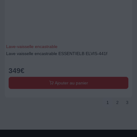
Lave-vaisselle encastrable
Lave vaisselle encastrable ESSENTIELB ELVIS-441f
349
€
Ajouter au panier
1
2
3