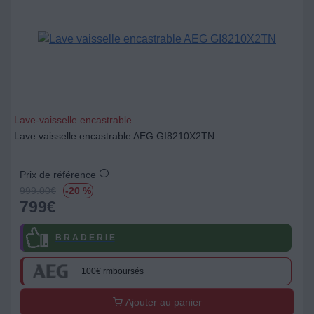
Lave-vaisselle encastrable
Lave vaisselle encastrable AEG GI8210X2TN
Prix de référence
999.00
€
-20 %
799
€
B R A D E R I E
100€ rmboursés
Ajouter au panier