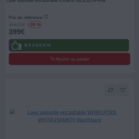
Lave vaisselle encastrable ESSENTIELB ELVF40B
Prix de référence
499.00
€
-20 %
399
€
B R A D E R I E
Ajouter au panier