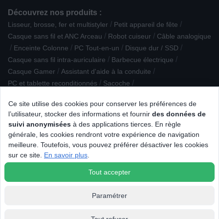
Découvrez nos produits :
/
/
Lisseur, brosse, fer et multistyler
Petit appareil de fête
/
/
Casque sans fil et ANC Arceau
Robot cuiseur
Câble analogique
/
/
/
/
Enceinte Colonne
PC Tout-en-un
Disque dur / SSD
/
/
Casque sans fil intra-auriculaire
Barbecue électrique
/
/
Casque Gamer
Assistant d'aide à la conduite
/
/
PC et tablette reconditionnés
Sacoche
/
/
Housse / Coque / Protection d'écran
XBOX
Ce site utilise des cookies pour conserver les préférences de
/
/
Piano de cuisson mixte
Eclairage connecté
l’utilisateur, stocker des informations et fournir
des données de
/
/
/
Réfrigérateur multi-portes
Drone
Mini four
Accessoire caméra
suivi anonymisées
à des applications tierces. En règle
/
/
/
/
Imprimante 3D
Consommable culinaire
Antenne TV / Radio
générale, les cookies rendront votre expérience de navigation
/
/
/
/
IMac
Cave à vin encastrable
Clavier
Aspirateur cuve
meilleure. Toutefois, vous pouvez préférer désactiver les cookies
/
/
/
Mini bar
Ustensile pratique
Sorbetière / machine à granité
sur ce site.
En savoir plus
.
/
/
Moulin à épices
Casque de réalité virtuelle
Dac
Tout accepter
Paramétrer