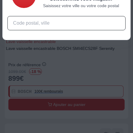
Saisissez votre ville ou votre code postal
Lave-vaisselle encastrable
Lave vaisselle encastrable BOSCH SMI4ECS28F Serenity
Prix de référence
1099.00
€
-18 %
899
€
100€ remboursés
Ajouter au panier