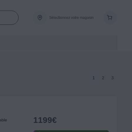
Sélectionnez votre magasin
1
2
3
1199
€
able