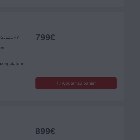
799
€
BBSJ11DPY
 cm
congélateur
Ajouter au panier
899
€