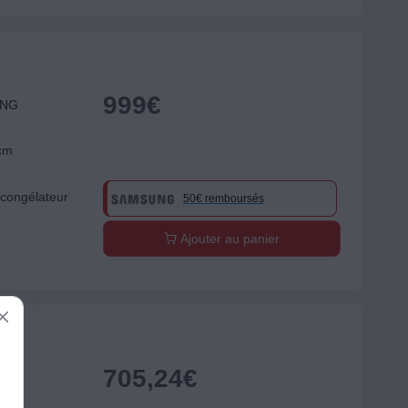
999
€
UNG
 cm
congélateur
50€ remboursés
Ajouter au panier
705,24
€
UNG