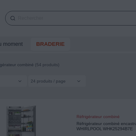
du moment
BRADERIE
igérateur combiné
(54 produits)
24 produits / page
Réfrigérateur combiné
Réfrigérateur combiné encastr
WHIRLPOOL WHK25294B7E