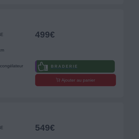
499
€
SE
 cm
congélateur
B R A D E R I E
Ajouter au panier
549
€
SE