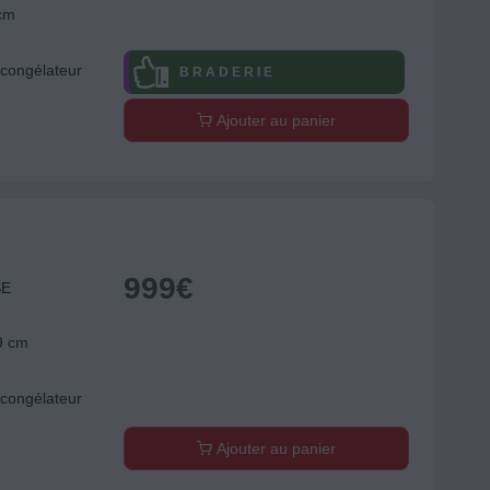
 cm
congélateur
B R A D E R I E
Ajouter au panier
999
€
SE
9 cm
congélateur
Ajouter au panier