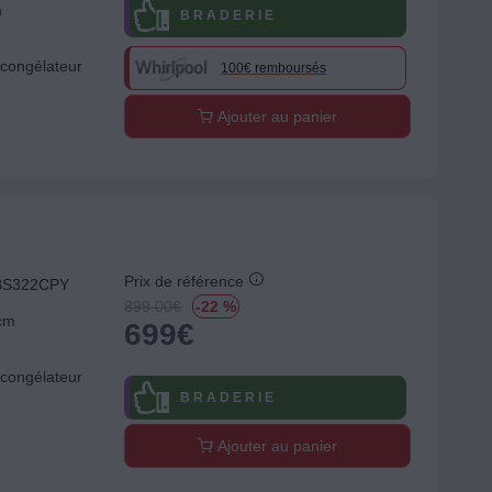
m
B R A D E R I E
congélateur
100€ remboursés
Ajouter au panier
Prix de référence
BBS322CPY
899.00
€
-22 %
 cm
699
€
congélateur
B R A D E R I E
Ajouter au panier