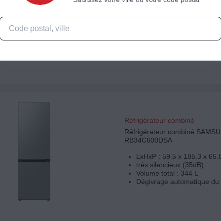
LxHxP : 59.5 x 185.3 x 65.
très silencieux (35dB)
Volume total : 344 L
Dégivrage automatique du 
Réfrigérateur combiné
Réfrigérateur combiné SAMS
RB34C600DSA
LxHxP : 59.5 x 185.3 x 65.
très silencieux (35dB)
Volume total : 344 L
Dégivrage automatique du 