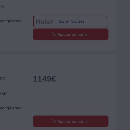
 cm
congélateur
50€ remboursés
Ajouter au panier
1149
€
ERR
5 cm
congélateur
Ajouter au panier