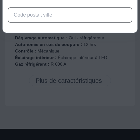
Niveau de pression acoustique (SPL) :
41 dB
Niveau de bruit :
41 dB (A)
Classe de bruit :
C
Format :
Pose libre
Nombre de portes :
2
Dégivrage automatique :
Oui - réfrigérateur
Autonomie en cas de coupure :
12 hrs
Contrôle :
Mécanique
Éclairage intérieur :
Éclairage intérieur à LED
Gaz réfrigérant :
R 600 A