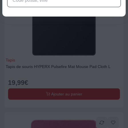
Tapis
Tapis de souris HYPERX Pulsefire Mat Mouse Pad Cloth L
19,99
€
Ajouter au panier