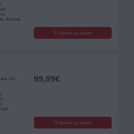
o
Mo/s
o/s
le, Android
Ajouter au panier
99,99
€
Pack 1To
o
/s
/s
roid
Ajouter au panier