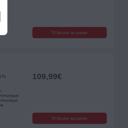
o
/s
/s
roid
Ajouter au panier
109,99
€
1To
o
communiqué
communiqué
le
Ajouter au panier