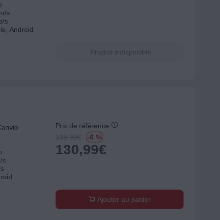
o
Mo/s
o/s
le, Android
Produit indisponible
Prix de référence
Canvio
139.99
€
-6 %
130,99
€
o
/s
/s
roid
Ajouter au panier