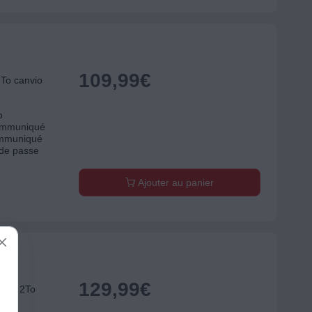
109,99
€
To canvio
o
communiqué
communiqué
 de passe
Ajouter au panier
129,99
€
Pack 2To