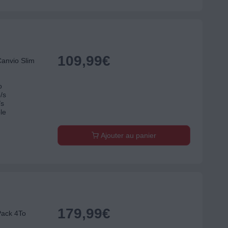
109,99
€
anvio Slim
o
/s
/s
le
Ajouter au panier
179,99
€
Pack 4To