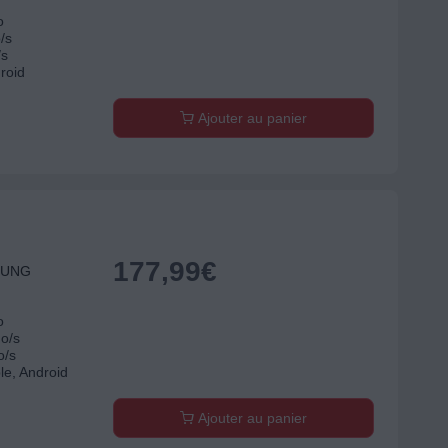
o
/s
/s
roid
Ajouter au panier
177,99
€
MSUNG
o
Mo/s
o/s
le, Android
Ajouter au panier