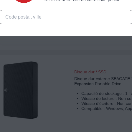
Capacité de stockage : 2 T
Vitesse de lecture : 150 Mo
Vitesse d'écriture : 153 Mo
Compatible : Windows, And
Disque dur / SSD
Disque dur externe SEAGATE 
Expansion Portable Drive
Capacité de stockage : 1 T
Vitesse de lecture : Non 
Vitesse d'écriture : Non 
Compatible : Windows, App