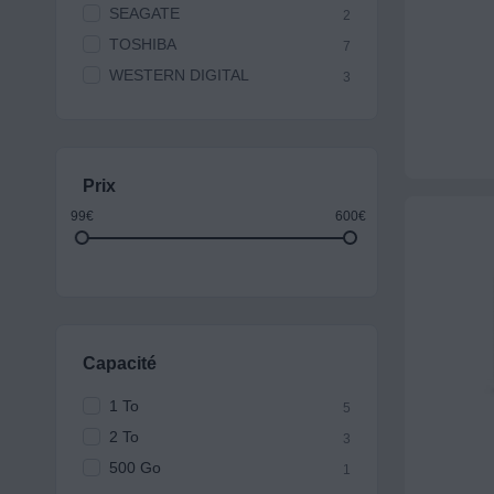
SEAGATE
2
TOSHIBA
7
WESTERN DIGITAL
3
Prix
99€
600€
Capacité
1 To
5
2 To
3
500 Go
1