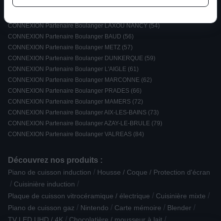
CONNEXION Partenaire Boulanger FIGEAC (46)
CONNEXION Partenaire Boulanger CHATEAU GONTIER (53)
CONNEXION Partenaire Boulanger LAXOU NANCY (54)
CONNEXION Partenaire Boulanger BAUD (56)
CONNEXION Partenaire Boulanger METZ (57)
CONNEXION Partenaire Boulanger DUNKERQUE (59)
CONNEXION Partenaire Boulanger L'AIGLE (61)
CONNEXION Partenaire Boulanger MARCONNE (62)
CONNEXION Partenaire Boulanger PRADES (66)
CONNEXION Partenaire Boulanger MAMERS (72)
CONNEXION Partenaire Boulanger AIX-LES-BAINS (73)
CONNEXION Partenaire Boulanger AZAY-LE-BRULE (79)
CONNEXION Partenaire Boulanger VALREAS (84)
Découvrez nos produits :
/
Piano de cuisson induction
Housse / Coque / Protection d'écran
/
/
Cuisinière induction
/
/
Plaque de cuisson vitrocéramique / électrique
Cuisinière mixte
/
/
/
/
Piano de cuisson gaz
Nintendo
Carte mémoire
Blender
/
/
TV LED UHD / 4K
Chocolatière / mousseur à lait