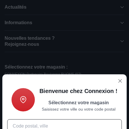
Actualités
Informations
Nouvelles tendances ?
Rejoignez-nous
Sélectionnez votre magasin :
CONNEXION Partenaire Boulanger RUOMS (07)
CONNEXION Partenaire Boulanger LES VANS (07)
CONNEXION Partenaire Boulanger LA FLOTTE EN RE (17)
Bienvenue chez Connexion !
CONNEXION Partenaire Boulanger BAUME-LES-DAMES (25)
CONNEXION Partenaire Boulanger NYONS (26)
Sélectionnez votre magasin
CONNEXION Partenaire Boulanger ETOILE-SUR-RHONE (26)
Saisissez votre ville ou votre code postal
CONNEXION Partenaire Boulanger REVEL (31)
CONNEXION Partenaire Boulanger PINEUILH (33)
CONNEXION Partenaire Boulanger LA COTE SAINT ANDRE (38)