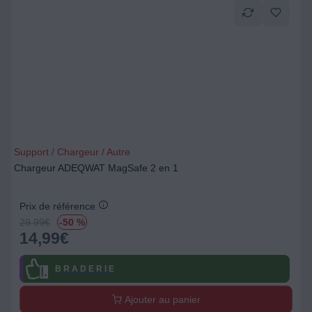
Support / Chargeur / Autre
Chargeur ADEQWAT MagSafe 2 en 1
Prix de référence
29.99
€
-50 %
14,99
€
B R A D E R I E
Ajouter au panier