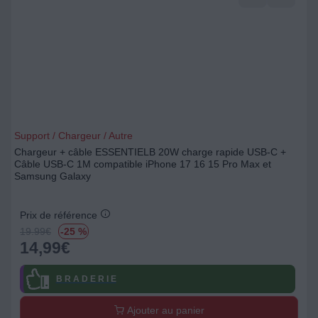
Support / Chargeur / Autre
Chargeur + câble ESSENTIELB 20W charge rapide USB-C +
Câble USB-C 1M compatible iPhone 17 16 15 Pro Max et
Samsung Galaxy
Prix de référence
19.99
€
-25 %
14,99
€
B R A D E R I E
Ajouter au panier