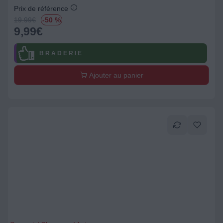
Prix de référence
19.99
€
-50 %
9,99
€
B R A D E R I E
Ajouter au panier