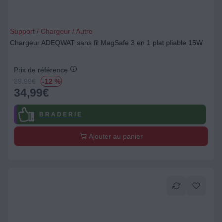
Support / Chargeur / Autre
Chargeur ADEQWAT sans fil MagSafe 3 en 1 plat pliable 15W
Prix de référence
39.99
€
-12 %
34,99
€
B R A D E R I E
Ajouter au panier