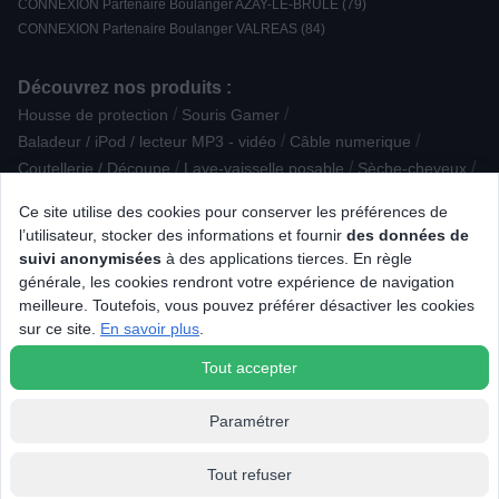
CONNEXION Partenaire Boulanger AZAY-LE-BRULE (79)
CONNEXION Partenaire Boulanger VALREAS (84)
Découvrez nos produits :
/
/
Housse de protection
Souris Gamer
/
/
Baladeur / iPod / lecteur MP3 - vidéo
Câble numerique
/
/
/
Coutellerie / Découpe
Lave-vaisselle posable
Sèche-cheveux
/
/
/
/
GSM
PC portable
Accessoire pour Drone
Cafetière
Ce site utilise des cookies pour conserver les préférences de
/
/
/
Casque Gamer
Alimentation bébé
Modem / routeur wifi
l’utilisateur, stocker des informations et fournir
des données de
/
/
/
Périphérique Gaming
Cave à vin multifonction
Anti-douleur
suivi anonymisées
à des applications tierces. En règle
/
/
Plaque de cuisson aspirante
Disque dur / SSD
générale, les cookies rendront votre expérience de navigation
/
/
Imprimante multifonction laser
Accessoire Eau / boisson
meilleure. Toutefois, vous pouvez préférer désactiver les cookies
/
/
Robot Tondeuse
Elément séparé
sur ce site.
En savoir plus
.
Housse / Coque / Protection d'écran
Tout accepter
Paramétrer
Tout refuser
© 2026 Tous droits réservés Connexion.fr