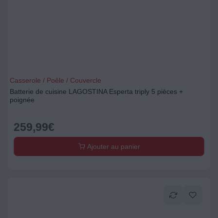
Casserole / Poêle / Couvercle
Batterie de cuisine LAGOSTINA Esperta triply 5 pièces +
poignée
259,99
€
Ajouter au panier