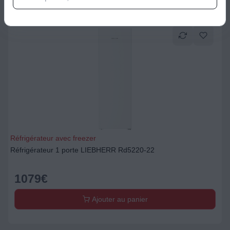
Réfrigérateur avec freezer
Réfrigérateur 1 porte LIEBHERR Rd5220-22
1079
€
Ajouter au panier