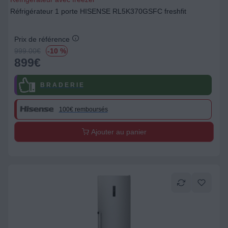
Réfrigérateur 1 porte HISENSE RL5K370GSFC freshfit
Prix de référence
999.00
€
-10 %
899
€
B R A D E R I E
100€ remboursés
Ajouter au panier