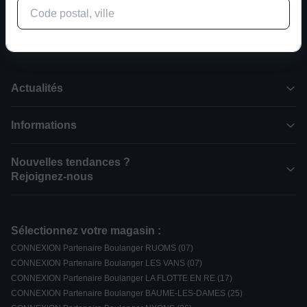
Son - Image - ménager - multimédia
Actualités
Informations
Nouvelles tendances ?
Rejoignez-nous
Sélectionnez votre magasin :
CONNEXION Partenaire Boulanger RUOMS (07)
CONNEXION Partenaire Boulanger LES VANS (07)
CONNEXION Partenaire Boulanger LA FLOTTE EN RE (17)
CONNEXION Partenaire Boulanger BAUME-LES-DAMES (25)